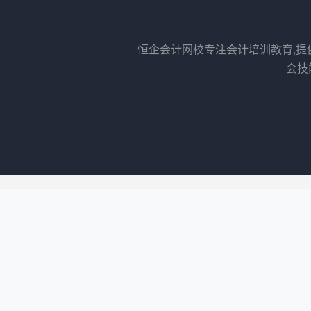
恒企会计网校专注会计培训教育,提
会技