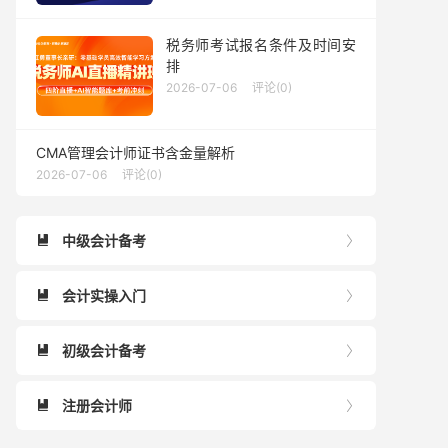
税务师考试报名条件及时间安
排
2026-07-06
评论(0)
CMA管理会计师证书含金量解析
2026-07-06
评论(0)
中级会计备考


会计实操入门


初级会计备考


注册会计师

