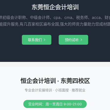
东莞恒企会计培训
供初级会计职称、中级会计师、cpa、cma、税务师、acca、
能提升服务,有几百家校区遍布全国,强大的师资力量助力您成材
联系我们
预约试听


恒企会计培训 · 东莞四校区
专业会计实操培训 · 小班面授 · 推荐就业
营业时间：周一至周日 9:00-21:00