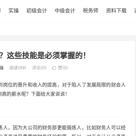
习
实操
初级会计
中级会计
税务师
资料下载
？这些技能是必须掌握的！
操
阅读(99)
评论(0)
赞(
0
)

到岗位的晋升和收入的提高，对于陷入了发展局限的财会人
到高的薪水呢？下面给大家说说！
练人，因为大公司的财务部更能锻炼人，比如财务人可以经