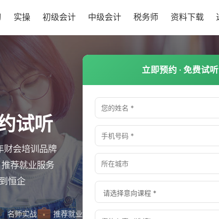
习
实操
初级会计
中级会计
税务师
资料下载
立即预约 · 免费试听
约试听
0年财会培训品牌
· 推荐就业服务
 到恒企

💼
名师实战
推荐就业