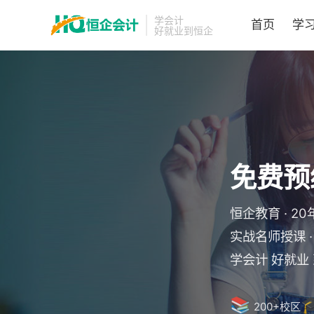
学会计
首页
学
好就业到恒企
免费预
恒企教育 · 2
实战名师授课 
学会计 好就业
📚

200+校区