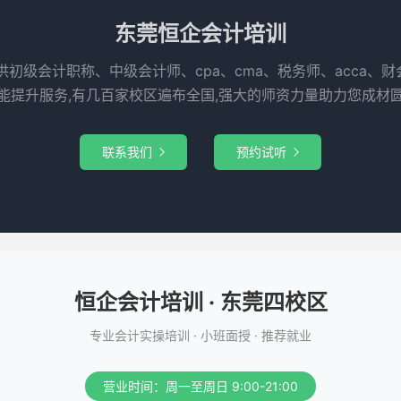
东莞恒企会计培训
供初级会计职称、中级会计师、cpa、cma、税务师、acca、
能提升服务,有几百家校区遍布全国,强大的师资力量助力您成材
联系我们
预约试听


恒企会计培训 · 东莞四校区
专业会计实操培训 · 小班面授 · 推荐就业
营业时间：周一至周日 9:00-21:00