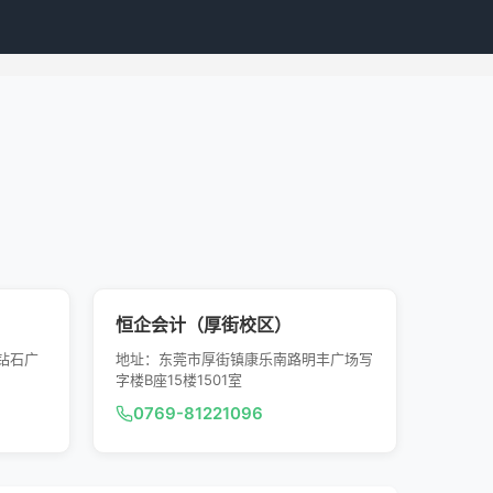
恒企会计（厚街校区）
钻石广
地址：东莞市厚街镇康乐南路明丰广场写
字楼B座15楼1501室
0769-81221096