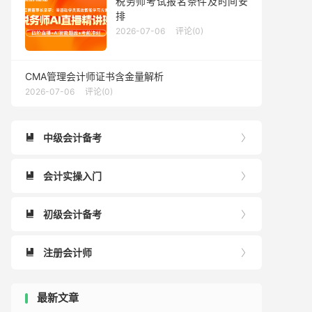
税务师考试报名条件及时间安
排
2026-07-06
评论(0)
CMA管理会计师证书含金量解析
2026-07-06
评论(0)
中级会计备考


会计实操入门


初级会计备考


注册会计师


最新文章