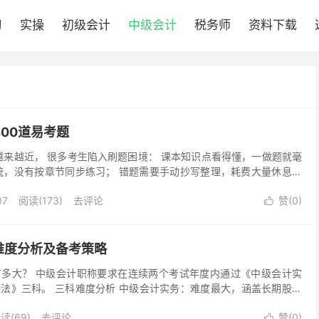
习
实操
初级会计
中级会计
税务师
资料下载
400道易考题
试越来越近， 很多考生陷入刷题困境： 课本知识点看得懂，一做题就毫
统，没有按章节同步练习； 错题需要手动抄写整理，耗费大量休息时
题， 成套习题只能在家纸质作答； 分不清自身...
07
阅读(173)
去评论
赞(
0
)

难度分析及备考策略
多大？ 中级会计职称要求在连续两个考试年度内通过《中级会计实
法》三科。 三科难度分析 中级会计实务：难度最大，涵盖长期股权
合内容。财务管理：偏理科，计算量大。经济法：偏记忆，...
读(69)
去评论
赞(
0
)
