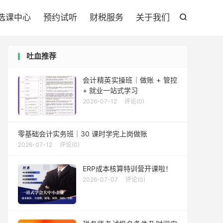

选课中心
预约试听
财税服务
关于我们

吐血推荐
会计精英实操班｜做账 + 管控
+ 就业一站式学习
2026-07-12
评论(0)
零基础会计实务班｜30 课时学完上岗做账
2026-07-12
评论(0)
ERP成本核算特训营开课啦！
2026-07-07
评论(0)