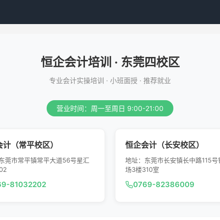
恒企会计培训 · 东莞四校区
专业会计实操培训 · 小班面授 · 推荐就业
营业时间：周一至周日 9:00-21:00
会计（常平校区）
恒企会计（长安校区）
东莞市常平镇常平大道56号星汇
地址：东莞市长安镇长中路115号
02
场3楼310室
69-81032202
0769-82386009