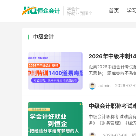
学会计
首页
学
好就业到恒企
中级会计
2026年中级冲刺1
距离2026中级会计考
无思路； 题库零散不系
间； 碎片时间没法高效刷
admin
2026-07-
中级会计职称考试
中级会计职称考试难度有
务》《财务管理》《经济
投资、合并财务报表等综
2026-07-06
阅