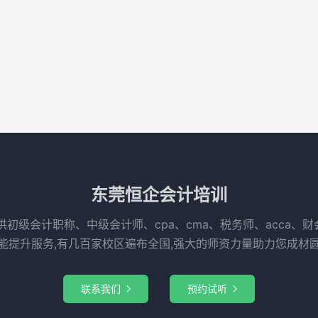
东莞恒企会计培训
供初级会计职称、中级会计师、cpa、cma、税务师、acca、
能提升服务,有几百家校区遍布全国,强大的师资力量助力您成材
联系我们
预约试听

