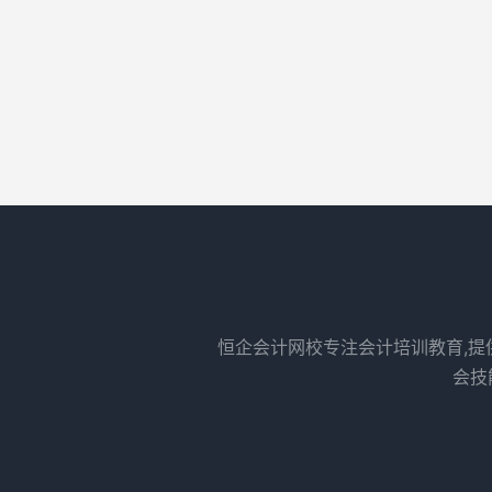
恒企会计网校专注会计培训教育,提
会技