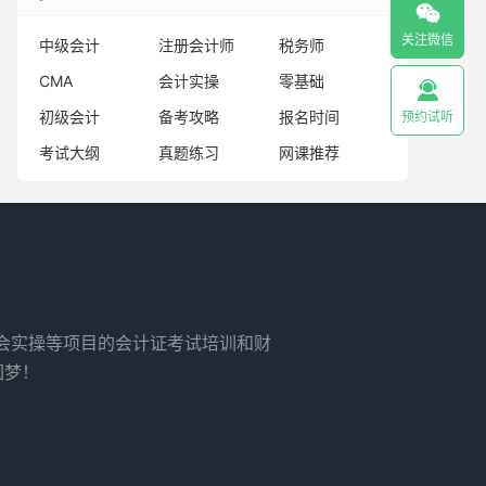

关注微信
中级会计
注册会计师
税务师
CMA
会计实操
零基础

初级会计
备考攻略
报名时间
预约试听
考试大纲
真题练习
网课推荐
财会实操等项目的会计证考试培训和财
圆梦！