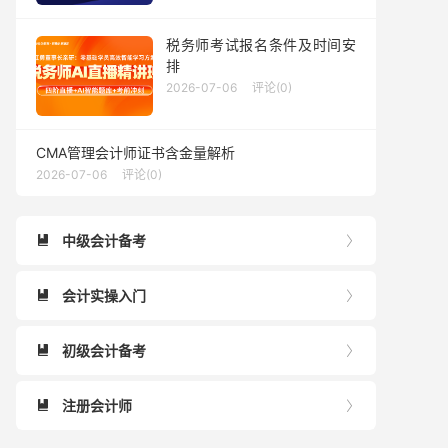
税务师考试报名条件及时间安
排
2026-07-06
评论(0)
CMA管理会计师证书含金量解析
2026-07-06
评论(0)
中级会计备考


会计实操入门


初级会计备考


注册会计师

