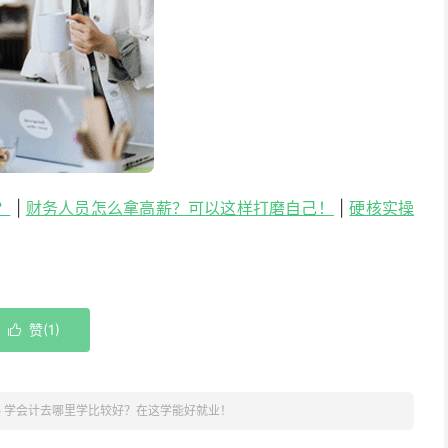
？
|
财务人员怎么拿高薪？可以这样打磨自己！
|
硬核实操
赞(
1
)

»
学会计去哪里学比较好？在这学能好就业！