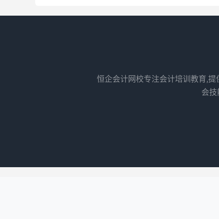
恒企会计网校专注会计培训教育,提
会技