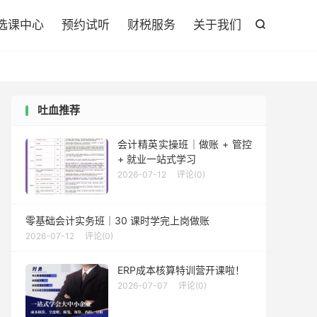

选课中心
预约试听
财税服务
关于我们

吐血推荐
会计精英实操班｜做账 + 管控
+ 就业一站式学习
2026-07-12
评论(0)
零基础会计实务班｜30 课时学完上岗做账
2026-07-12
评论(0)
ERP成本核算特训营开课啦！
2026-07-07
评论(0)