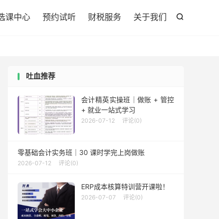

选课中心
预约试听
财税服务
关于我们

吐血推荐
会计精英实操班｜做账 + 管控
+ 就业一站式学习
2026-07-12
评论(0)
零基础会计实务班｜30 课时学完上岗做账
2026-07-12
评论(0)
ERP成本核算特训营开课啦！
2026-07-07
评论(0)