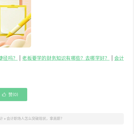
捷径吗？
|
老板要学的财务知识有哪些？去哪学好？
|
会计
赞(
0
)

计
»
会计职场人怎么突破现状，拿高薪？