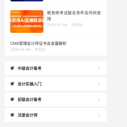
税务师考试报名条件及时间安
排
2026-07-06
评论(0)
CMA管理会计师证书含金量解析
2026-07-06
评论(0)
中级会计备考


会计实操入门


初级会计备考


注册会计师

