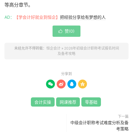
等高分章节。
AD：
【学会计好就业到恒企】
把经验分享给有梦想的人
赞(
0
)

未经允许不得转载：
恒企会计
»
2026年初级会计职称考试报名时间
及备考攻略
分享到




会计实操
网课推荐
零基础
下一篇
中级会计职称考试难度分析及备
考策略