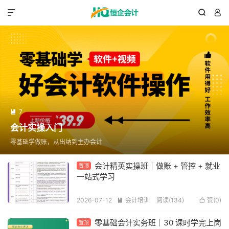



7

会计实操入门
零基础学做账，从出纳到主办会计
会计精英实操班｜做账 + 管控 + 就业
置顶
一站式学习
2026-07-12
会计培训
阅读(134)
赞(
0
)


零基础会计实务班｜30 课时学完上岗
置顶