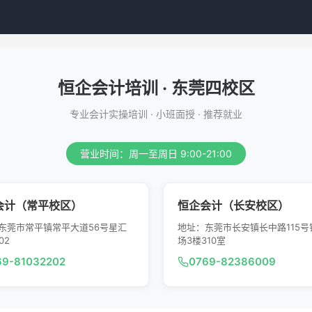
恒企会计培训 · 东莞四校区
专业会计实操培训 · 小班面授 · 推荐就业
营业时间：周一至周日 9:00-21:00
会计（常平校区）
恒企会计（长安校区）
东莞市常平镇常平大道56号星汇
地址：东莞市长安镇长中路115号
02
场3楼310室
69-81032202
0769-82386009