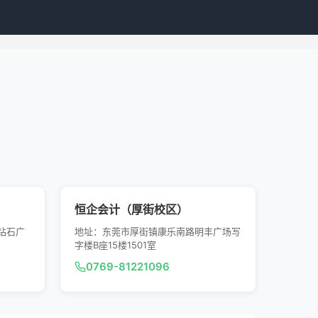
恒企会计（厚街校区）
钻石广
地址：东莞市厚街镇康乐南路明丰广场写
字楼B座15楼1501室
0769-81221096