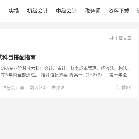
习
实操
初级会计
中级会计
税务师
资料下载
共 1 篇文章
试科目搭配指南
？ CPA专业阶段共六科：会计、审计、财务成本管理、经济法、税法、
在5年内全部通过。 推荐搭配方案 方案一（2+2+2）：第一年会计
，第三年财管+经济法。适合在职备考。 方...
注册会计师
阅读(70)
去评论
赞(
0
)

