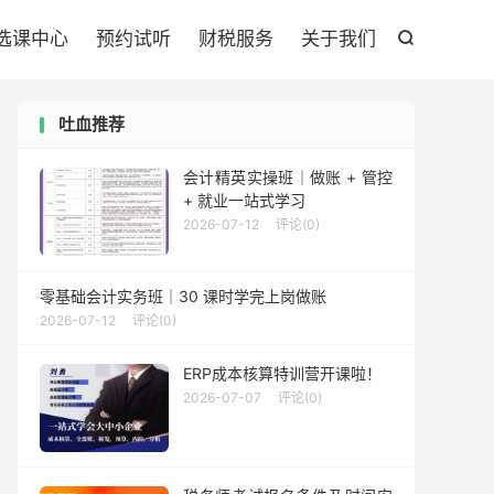

选课中心
预约试听
财税服务
关于我们

吐血推荐
会计精英实操班｜做账 + 管控
+ 就业一站式学习
2026-07-12
评论(0)
零基础会计实务班｜30 课时学完上岗做账
2026-07-12
评论(0)
ERP成本核算特训营开课啦！
2026-07-07
评论(0)